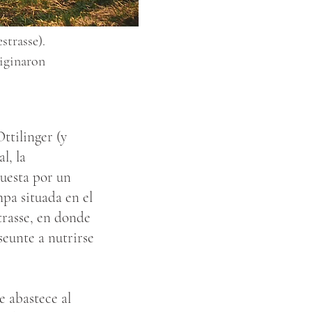
strasse).
riginaron
ttilinger (y
l, la
puesta por un
pa situada en el
trasse, en donde
seunte a nutrirse
e abastece al