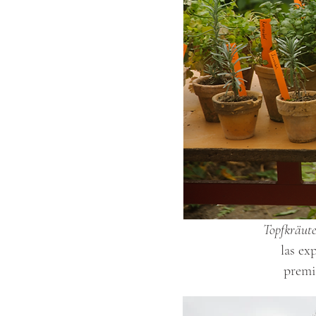
Topfkräut
las ex
premia