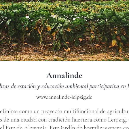
Annalinde
iz
as de estación y educación ambiental participativa en 
www.annalinde
-leipzig
.de
efinirse como un proyecto multifuncional de agricultu
és de una ciudad con tradición huertera como Leipzig, 
l Este de Alemania. Este jardín de hortalizas opera c