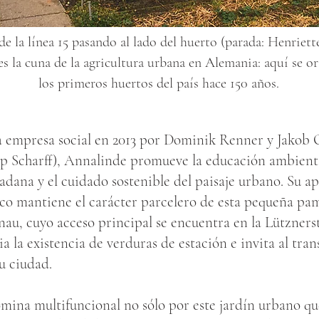
de la línea 15 pasando al lado del huerto (parada: Henriette
es la cuna de la agricultura urbana en Alemania: aquí se o
los primeros huertos del país hace 150 años.
empresa social en 2013 por Dominik Renner y Jakob O
pp Scharff), Annalinde promueve la educación ambienta
adana y el cuidado sostenible del paisaje urbano. Su a
co mantiene el carácter parcelero de esta pequeña pam
nau, cuyo acceso principal se encuentra en la Lützners
 la existencia de verduras de estación e invita al tran
su ciudad.
ina multifuncional no sólo por este jardín urbano qu