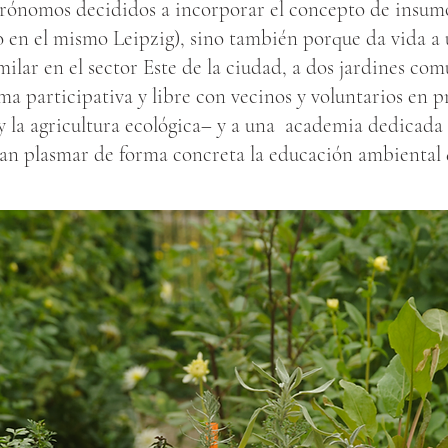
trónomos decididos a incorporar el concepto de insum
do en el mismo Leipzig), sino también porque da vida a
milar en el sector Este de la ciudad, a dos jardines com
ma participativa y libre con vecinos y voluntarios en p
 y la agricultura ecológica– y a una academia dedicada
n plasmar de forma concreta la educación ambiental 