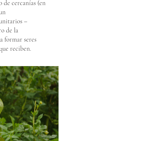
o de cercanías (en
 un
unitarios –
ro de la
 a formar seres
que reciben.