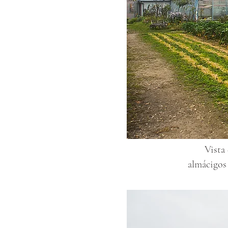
Vista 
almácigos 