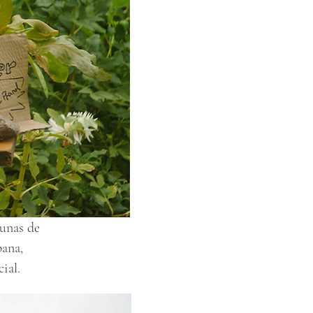
gunas de
bana,
ial.