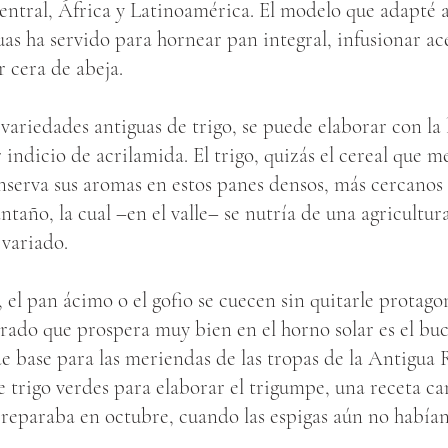
ntral, África y Latinoamérica. El modelo que adapté a 
as ha servido para hornear pan integral, infusionar ace
r cera de abeja.
 variedades antiguas de trigo, se puede elaborar con la l
 indicio de acrilamida. El trigo, quizás el cereal que me
nserva sus aromas en estos panes densos, más cercanos 
ntaño, la cual –en el valle– se nutría de una agricultur
 variado.
 el pan ácimo o el gofio se cuecen sin quitarle protag
rado que prospera muy bien en el horno solar es el buc
 de base para las meriendas de las tropas de la Antigu
de trigo verdes para elaborar el trigumpe, una receta 
e preparaba en octubre, cuando las espigas aún no habí