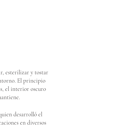
, esterilizar y tostar
torno. El principio
s, el interior oscuro
 mantiene.
uien desarrolló el
caciones en diversos