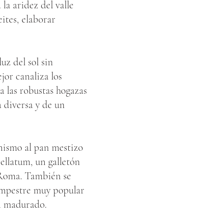
la aridez del valle
ites, elaborar
uz del sol sin
jor canaliza los
a las robustas hogazas
a diversa y de un
onismo al pan mestizo
ellatum, un galletón
a Roma. También se
campestre muy popular
an madurado.