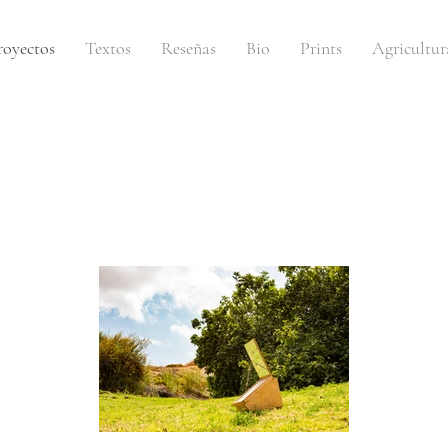
royectos
Textos
Reseñas
Bio
Prints
Agricultur