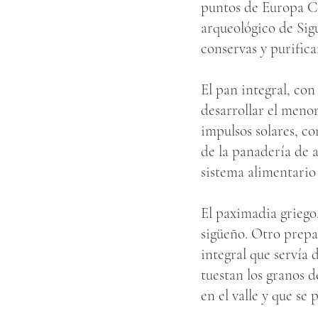
puntos de Europa Ce
arqueológico de Sigu
conservas y purifica
El pan integral, con
desarrollar el menor
impulsos solares, co
de la panadería de a
sistema alimentario
El paximadia griego,
sigüeño. Otro prepa
integral que servía
tuestan los granos 
en el valle y que s