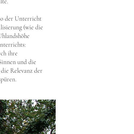
lte.
o der Unterricht
isierung (wie die
 Uhlandshöhe
nterrichts:
ch ihre
 Sinnen und die
 die Relevanz der
spüren.