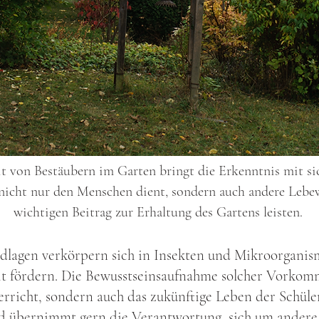
 von Bestäubern im Garten bringt die Erkenntnis mit sic
nicht nur den Menschen dient, sondern auch andere Lebew
wichtigen Beitrag zur Erhaltung des Gartens leisten.
dlagen verkörpern sich in Insekten und Mikroorganism
t fördern. Die Bewusstseinsaufnahme solcher Vorkomm
rricht, sondern auch das zukünftige Leben der Schüler
und übernimmt gern die Verantwortung, sich um ander