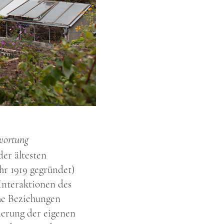
wortung
er ältesten
hr 1919 gegründet)
Interaktionen des
che Beziehungen
nerung der eigenen