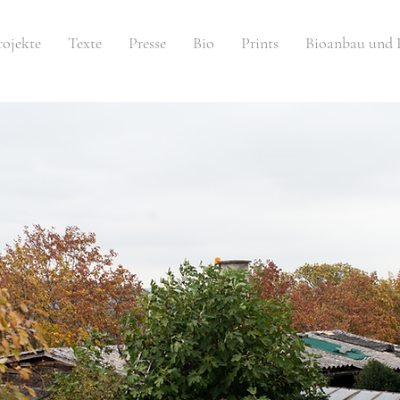
rojekte
Texte
Presse
Bio
Prints
Bioanbau und 