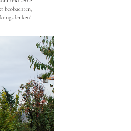
höht und seine
kt beobachten,
rkungsdenken"