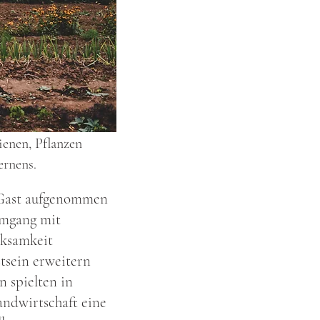
ienen, Pflanzen
ernens.
s Gast aufgenommen
Umgang mit
rksamkeit
tsein erweitern
n spielten in
andwirtschaft eine