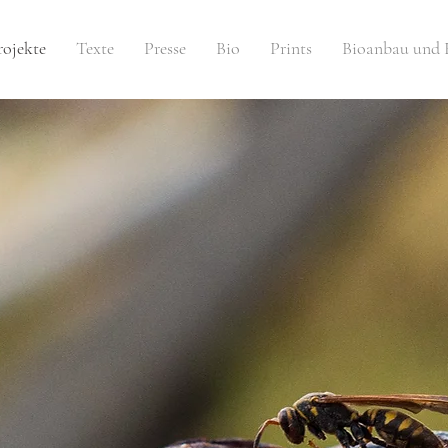
rojekte
Texte
Presse
Bio
Prints
Bioanbau und 