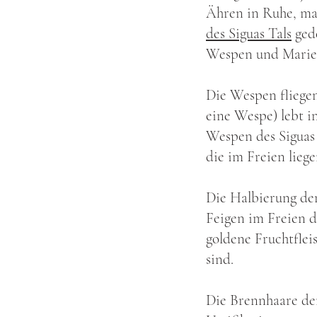
Ähren in Ruhe, ma
des Siguas Tals
gede
Wespen und Marien
Die Wespen fliege
eine Wespe) lebt i
Wespen des Siguas 
die im Freien liege
Die Halbierung de
Feigen im Freien 
goldene Fruchtflei
sind.
Die Brennhaare der