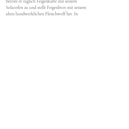
bereite er täglich Feigenkaffe mit seinem
Solarofen zu und stellt Feigenbrot mit seinem
alten handwerklichen Fleischwolf her. In
Lima (wo er seinen Wohnsitz hat) bietet er
Verkostungen an und schreibt.
Lebenslauf
Kontakt