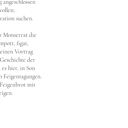
 angeschlossen
wollen;
ration suchen.
er Monserrat die
pott, figat,
 einen Vortrag
 Geschichte der
 es hier, in Son
n Feigentagungen.
 Feigenbrot mit
eigen.