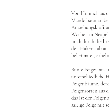
Von Himmel aus er
Mandelbäumen bede
Anziehungskraft au
Wochen in Neapel 
mich durch die bre
den Hakenstab aus
beheimatet, erhebe
Bunte Feigen aus 
unterschiedliche H
Feigenbäume, dere
Feigensorten aus d
das ist der Feige
saftige Feige mit 