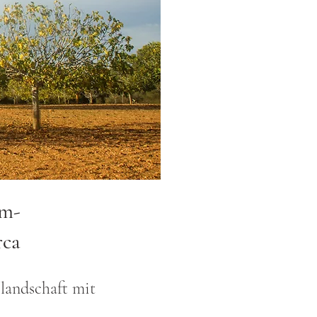
um-
rca
landschaft mit