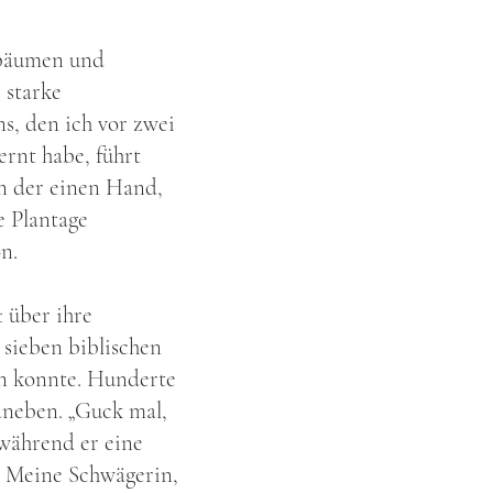
nbäumen und
 starke
s, den ich vor zwei
rnt habe, führt
in der einen Hand,
e Plantage
n.
 über ihre
 sieben biblischen
en konnte. Hunderte
aneben. „Guck mal,
 während er eine
. Meine Schwägerin,