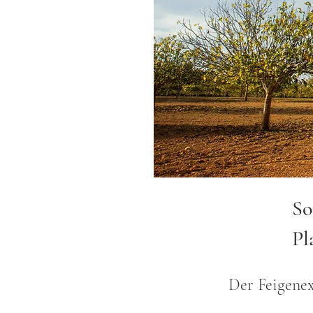
So
Pl
Der Feigenex