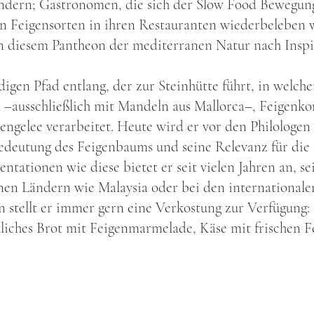
dern; Gastronomen, die sich der Slow Food Bewegung
en Feigensorten in ihren Restauranten wiederbeleben 
in diesem Pantheon der mediterranen Natur nach Inspi
gen Pfad entlang, der zur Steinhütte führt, in welch
 –ausschließlich mit Mandeln aus Mallorca–, Feigenkom
ngelee verarbeitet. Heute wird er vor den Philologen
Bedeutung des Feigenbaums und seine Relevanz für die
entationen wie diese bietet er seit vielen Jahren an, sei
nen Ländern wie Malaysia oder bei den internationale
 stellt er immer gern eine Verkostung zur Verfügung:
liches Brot mit Feigenmarmelade, Käse mit frischen F