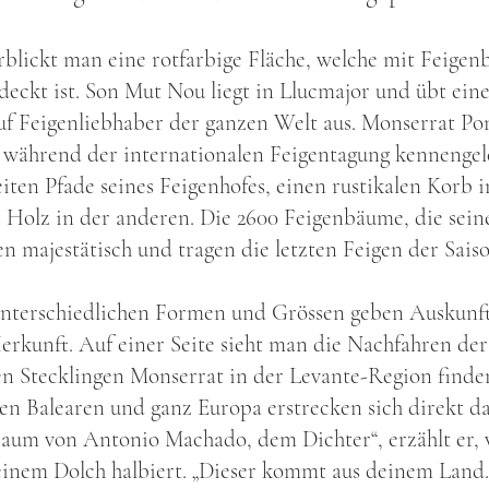
blickt man eine rotfarbige Fläche, welche mit Feige
ckt ist. Son Mut Nou liegt in Llucmajor und übt eine
f Feigenliebhaber der ganzen Welt aus. Monserrat Pon
während der internationalen Feigentagung kennengele
iten Pfade seines Feigenhofes, einen rustikalen Korb 
 Holz in der anderen. Die 2600 Feigenbäume, die sein
n majestätisch und tragen die letzten Feigen der Saiso
unterschiedlichen Formen und Grössen geben Auskunft
erkunft. Auf einer Seite sieht man die Nachfahren der
n Stecklingen Monserrat in der Levante-Region find
en Balearen und ganz Europa erstrecken sich direkt d
nbaum von Antonio Machado, dem Dichter“, erzählt er,
seinem Dolch halbiert. „Dieser kommt aus deinem Land