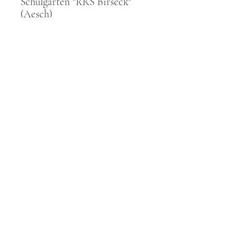
Schulgarten "RRS Birseck"
(Aesch)
Bonus Tracks aus
Lateinamerika
Vista previa
Contacto
E-Book: Higos con historia