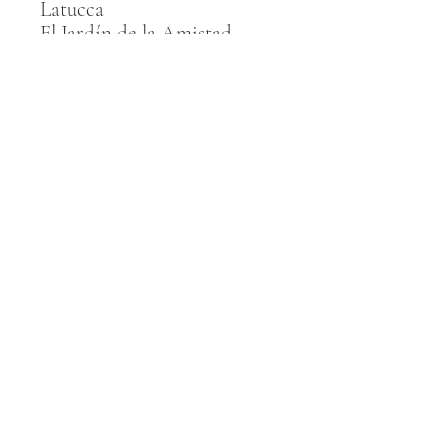
Latucca
El Jardín de la Amistad
(EE.UU-México) con Daniel
Watman
Vista previa
Contacto
E-Book: Higos con historia