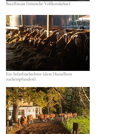
Bucellatum (römische Vollkornkekse).
Ein Solarfrüchtebrot (dem Hutzelbrot
nachempfunden).