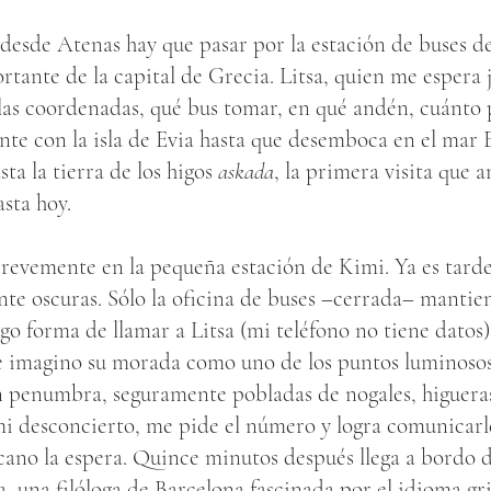
 desde Atenas hay que pasar por la estación de buses d
tante de la capital de Grecia. Litsa, quien me espera j
as coordenadas, qué bus tomar, en qué andén, cuánto p
nte con la isla de Evia hasta que desemboca en el mar 
sta la tierra de los higos
askada
, la primera visita que 
sta hoy.
brevemente en la pequeña estación de Kimi. Ya es tarde,
te oscuras. Sólo la oficina de buses –cerrada– mantie
go forma de llamar a Litsa (mi teléfono no tiene datos
 Me imagino su morada como uno de los puntos luminoso
n penumbra, seguramente pobladas de nogales, higueras 
i desconcierto, me pide el número y logra comunicarle
ano la espera. Quince minutos después llega a bordo d
 una filóloga de Barcelona fascinada por el idioma gri