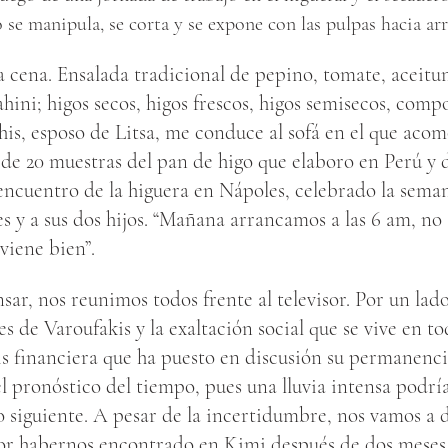
 se manipula, se corta y se expone con las pulpas hacia arr
la cena. Ensalada tradicional de pepino, tomate, aceitu
hini; higos secos, higos frescos, higos semisecos, comp
this, esposo de Litsa, me conduce al sofá en el que aco
e 20 muestras del pan de higo que elaboro en Perú y 
 encuentro de la higuera en Nápoles, celebrado la sem
es y a sus dos hijos. “Mañana arrancamos a las 6 am, no
 viene bien”.
sar, nos reunimos todos frente al televisor. Por un lado
s de Varoufakis y la exaltación social que se vive en t
sis financiera que ha puesto en discusión su permanenc
l pronóstico del tiempo, pues una lluvia intensa podría
ño siguiente. A pesar de la incertidumbre, nos vamos a
or habernos encontrado en Kimi después de dos meses