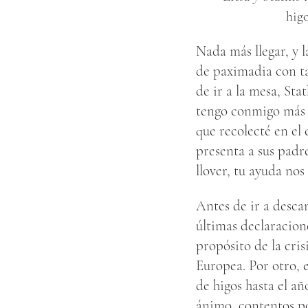
higo
Nada más llegar, y 
de paximadia con ta
de ir a la mesa, Sta
tengo conmigo más d
que recolecté en el
presenta a sus padr
llover, tu ayuda nos
Antes de ir a descan
últimas declaracione
propósito de la cri
Europea. Por otro, e
de higos hasta el a
ánimo, contentos p