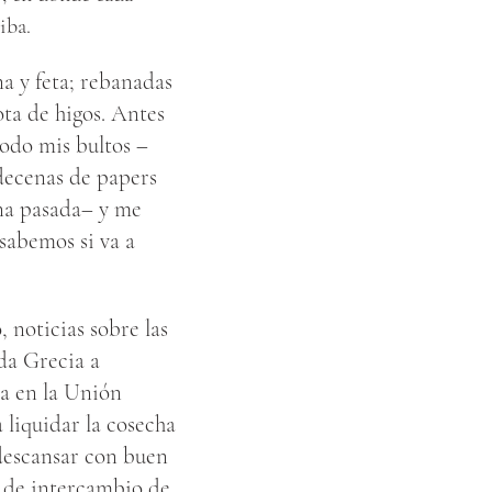
iba.
na y feta; rebanadas
ota de higos. Antes
modo mis bultos –
decenas de papers
ana pasada– y me
 sabemos si va a
, noticias sobre las
oda Grecia a
ia en la Unión
 liquidar la cosecha
 descansar con buen
 de intercambio de