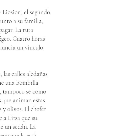
e Liosion, el segundo
unto a su familia,
agar. La ruta
Egeo. Cuatro horas
anuncia un vínculo
 las calles aledañas
ne una bombilla
), tampoco sé cómo
s que animan estas
y olivos. El chofer
 a Litsa que su
e un sedán. La
ego que la está