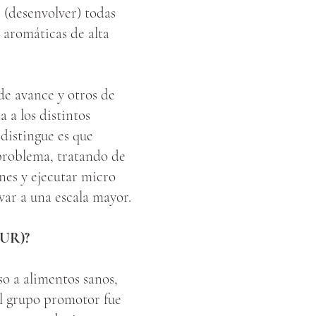
 (desenvolver) todas
s aromáticas de alta
de avance y otros de
a a lo
s distintos
 distingue es que
 problema, tratando de
nes y ejecutar micro
var a una escala mayor.
AUR)
?
o a alimentos sanos,
al grupo promotor fue