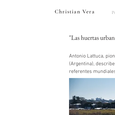
Christian Vera
P
"Las huertas urban
Antonio Lattuca, pio
(Argentina), describ
referentes mundiales 