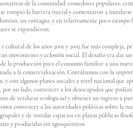
esentativas de la comunidad: comedores populares, cen
 se rompió la barrera inicial y comenzaron a instalarse
dominó, un contagio, y en relativamente poco tiempo la
lares se expandieron.
ca y cultural de los años 2001 y 2002 fue más compleja
an movimiento y eclosión social. El desafío era dar un 
 de la producción para el consumo familiar a una nuev
nada a la comercialización. Contábamos con la import
a, y con algunos planes sociales a nivel nacional que a
ue, por un lado, convencer a los desocupados que podían
ano de verduras ecológicas) y obtener un ingreso a part
mos convencer a las autoridades políticas sobre la ne
rupales y de instalar espacios en plazas públicas (biofe
anas y producidas sin agroquímicos.