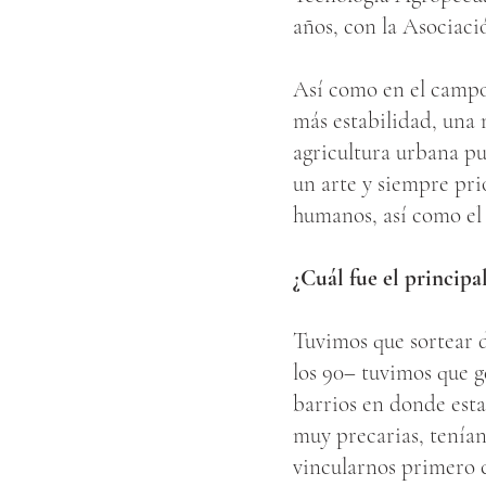
años, con la Asociac
Así como en el campo 
más estabilidad, una 
agricultura urbana pue
un arte y siempre pri
humanos, así como el 
¿Cuál fue el principal
Tuvimos que sortear d
los 90– tuvimos que g
barrios en donde estab
muy precarias, tenían
vincularnos primero c