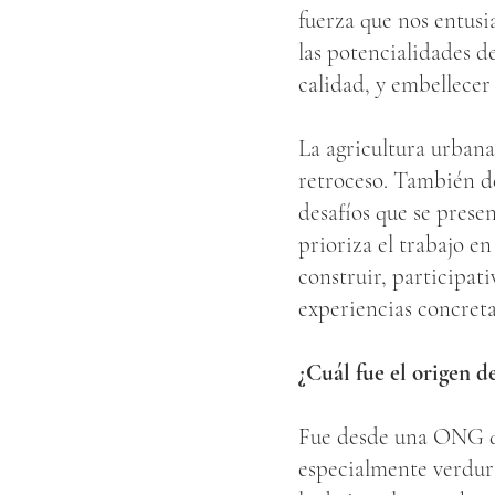
fuerza que nos entus
las potencialidades d
calidad, y embellecer 
La agricultura urbana
retroceso. También de
desafíos que se prese
prioriza el trabajo e
construir, participat
experiencias concreta
¿Cuál fue el origen
de
Fue desde una ONG qu
especialmente verdura