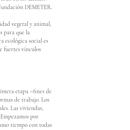
la Fundación DEMETER.
idad vegetal y animal,
s para que la
a ecológica social es
e fuertes vínculos
rimera etapa –fines de
ormas de trabajo. Los
les. Las viviendas,
a. Empezamos por
mismo tiempo con todas