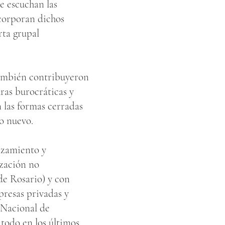
e escuchan las
ncorporan dichos
rta grupal
también contribuyeron
uras burocráticas y
n las formas cerradas
o nuevo.
anzamiento y
ización no
de Rosario) y con
presas privadas y
 Nacional de
todo en los últimos