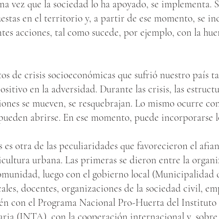
na vez que la sociedad lo ha apoyado, se implementa. S
stas en el territorio y, a partir de ese momento, se i
ntes acciones, tal como sucede, por ejemplo, con la hue
os de crisis socioeconómicas que sufrió nuestro país 
sitivo en la adversidad. Durante las crisis, las estruct
uciones se mueven, se resquebrajan. Lo mismo ocurre co
s pueden abrirse. En ese momento, puede incorporarse l
s es otra de las peculiaridades que favorecieron el afi
icultura urbana. Las primeras se dieron entre la organ
omunidad, luego con el gobierno local (Municipalidad 
ales, docentes, organizaciones de la sociedad civil, em
én con el Programa Nacional Pro-Huerta del Instituto
ia (INTA), con la cooperación internacional y, sobre 