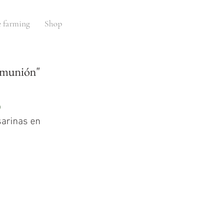
e farming
Shop
comunión"
o
sarinas en