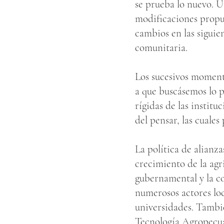
se prueba lo nuevo. U
modificaciones propue
cambios en las siguie
comunitaria.
Los sucesivos moment
a que buscásemos lo po
rígidas de las instit
del pensar, las cuale
La política de alianza
crecimiento de la agr
gubernamental y la c
numerosos actores loc
universidades. Tambi
Tecnología Agropecuar