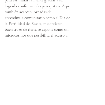
para estimular la mente gracias a su
lograda conformación paisajística. Aquí
también acaecen jornadas de
aprendizaje comunitario como el Día de
la Fertilidad del Suelo, en donde un
buen trozo de tierra se expone como un
microcosmos que posibilita el acceso a
comida de calidad. En febrero, cuando
transcurre el encuentro de biodinámica,
son comunes las visitas guiadas para
afilar –y amplificar– la percepción de lo
viviente, entablar un vínculo que borra
la alteridad de la naturaleza, y permite
volver a casa con el recuerdo del
resplandor de esta breve llanura.