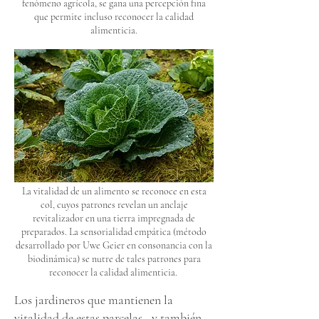
fenómeno agrícola, se gana una percepción fina
que permite incluso reconocer la calidad
alimenticia.
La vitalidad de un alimento se reconoce en esta
col, cuyos patrones revelan un anclaje
revitalizador en una tierra impregnada de
preparados. La sensorialidad empática (método
desarrollado por Uwe Geier en consonancia con la
biodinámica) se nutre de tales patrones para
reconocer la calidad alimenticia.
Los jardineros que mantienen la
vitalidad de estas parcelas –y también