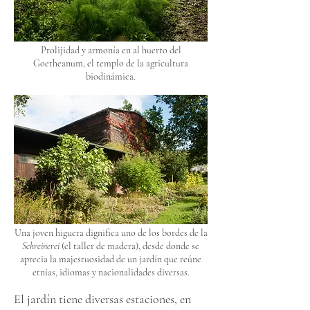
Prolijidad y armonía en al huerto del
Goetheanum, el templo de la agricultura
biodinámica.
Una joven higuera dignifica uno de los bordes de la
Schreinerei
(el taller de madera), desde donde se
aprecia la majestuosidad de un jardín que reúne
etnias, idiomas y nacionalidades diversas.
El jardín tiene diversas estaciones, en