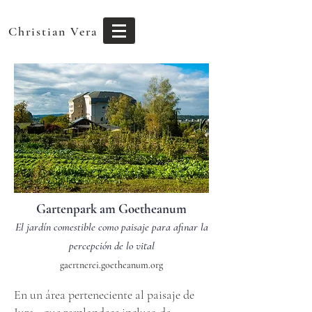
Christian Vera
Gartenpark am Goetheanum
El jardín comestib
le como paisaje para afinar la
percepción de lo vital
gaertnerei.goetheanum.org
En un área perteneciente al paisaje de