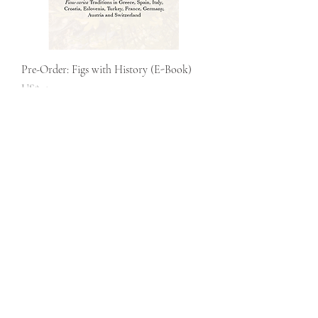
Pre-Order: Figs with History (E-Book)
Price
US$15.00
Preventa: Higos con Historia (E-Book)