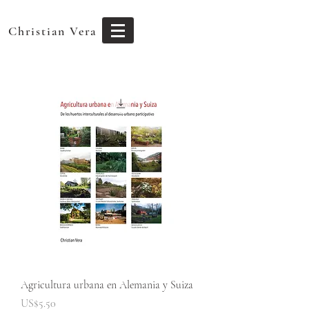
Christian Vera
Agricultura urbana en Alemania y Suiza
Price
US$5.50