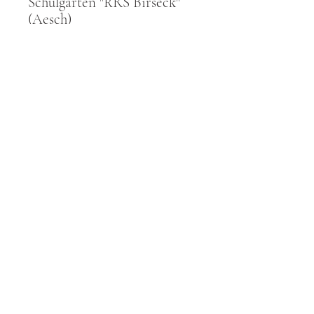
Schulgarten "RRS Birseck"
(Aesch)
Bonus Tracks aus
Lateinamerika
Vista previa
Contact
E-Book: Figs with History