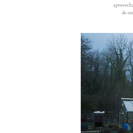
aprovecha
de ot