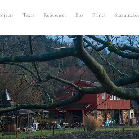
rojects
Texts
References
Bio
Prints
Sustainabl