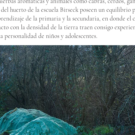
 hierbas aromáticas y animales como cabras, cerdos, gans
del huerto de la escuela Birseck poseen un equilibrio p
prendizaje de la primaria y la secundaria, en donde el 
acto con la densidad de la tierra traen consigo experie
la personalidad de niños y adolescentes.