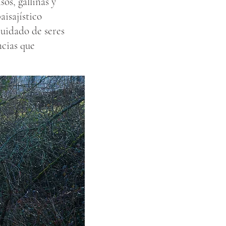
os, gallinas y
aisajístico
cuidado de seres
ncias que